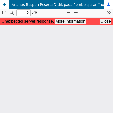
Analisis Respon Peserta Didik pada Pembelajaran Inovasi Teknologi Biologi Melalui Model Discovery Based Unity of Science (DBUS) Berbantu Liveworksheet