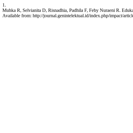
1.
Muhka R, Selvianita D, Risnadhia, Padhila F, Feby Nuraeni R. Eduk
Available from: http://journal.genintelektual.id/index.php/impact/artic